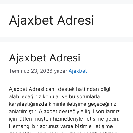
Ajaxbet Adresi
Ajaxbet Adresi
Temmuz 23, 2026
yazar
Ajaxbet
Ajaxbet Adresi canlı destek hattından bilgi
alabileceğiniz konular ve bu sorunlarla
karşılaştığınızda kiminle iletişime geçeceğiniz
anlatılmıştır. Ajaxbet desteğiyle ilgili sorularınız
için lütfen müşteri hizmetleriyle iletişime geçin.
Herhangi bir sorunuz varsa bizimle iletişime