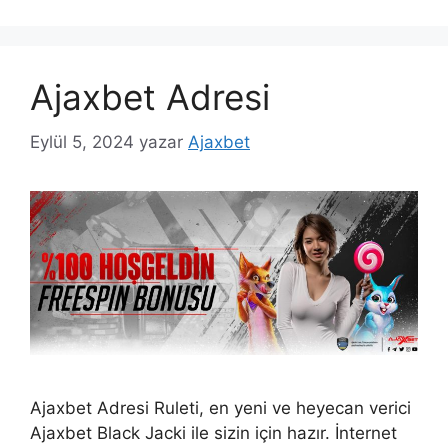
Ajaxbet Adresi
Eylül 5, 2024
yazar
Ajaxbet
Ajaxbet Adresi Ruleti, en yeni ve heyecan verici
Ajaxbet Black Jacki ile sizin için hazır. İnternet