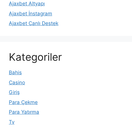
Ajaxbet Altyapı
Ajaxbet İnstagram
Ajaxbet Canlı Destek
Kategoriler
Bahis
Casino
Giriş
Para Çekme
Para Yatırma
Tv