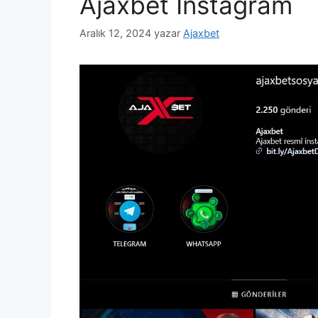
Ajaxbet İnstagram
Aralık 12, 2024
yazar
Ajaxbet