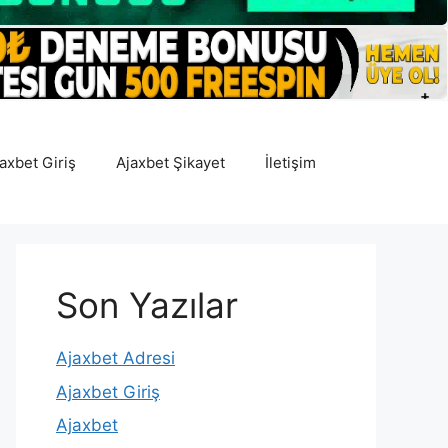
axbet Giriş
Ajaxbet Şikayet
İletişim
Son Yazılar
Ajaxbet Adresi
Ajaxbet Giriş
Ajaxbet