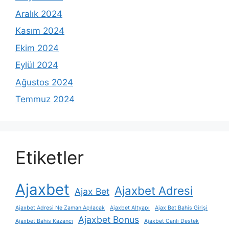
Aralık 2024
Kasım 2024
Ekim 2024
Eylül 2024
Ağustos 2024
Temmuz 2024
Etiketler
Ajaxbet
Ajaxbet Adresi
Ajax Bet
Ajaxbet Adresi Ne Zaman Açılacak
Ajaxbet Altyapı
Ajax Bet Bahis Girişi
Ajaxbet Bonus
Ajaxbet Bahis Kazancı
Ajaxbet Canlı Destek