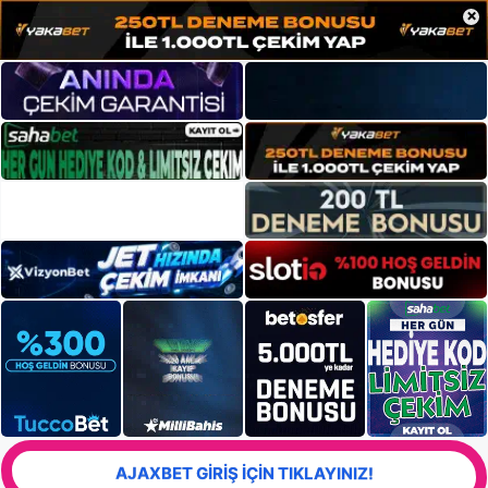
×
AJAXBET GİRİŞ İÇİN TIKLAYINIZ!