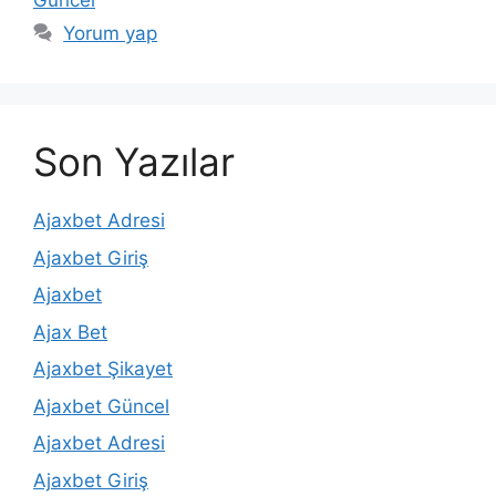
Güncel
Yorum yap
Son Yazılar
Ajaxbet Adresi
Ajaxbet Giriş
Ajaxbet
Ajax Bet
Ajaxbet Şikayet
Ajaxbet Güncel
Ajaxbet Adresi
Ajaxbet Giriş