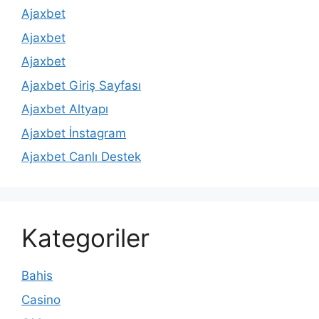
Ajaxbet
Ajaxbet
Ajaxbet
Ajaxbet Giriş Sayfası
Ajaxbet Altyapı
Ajaxbet İnstagram
Ajaxbet Canlı Destek
Kategoriler
Bahis
Casino