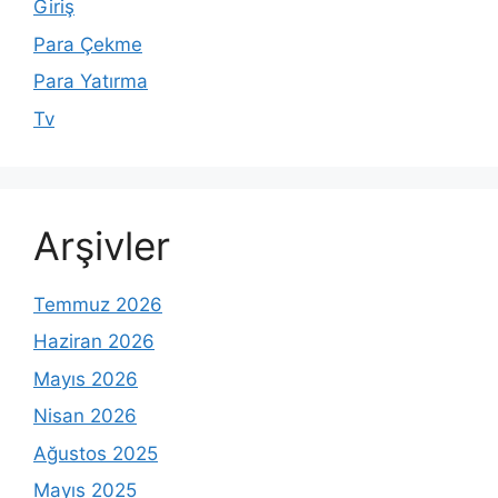
Giriş
Para Çekme
Para Yatırma
Tv
Arşivler
Temmuz 2026
Haziran 2026
Mayıs 2026
Nisan 2026
Ağustos 2025
Mayıs 2025