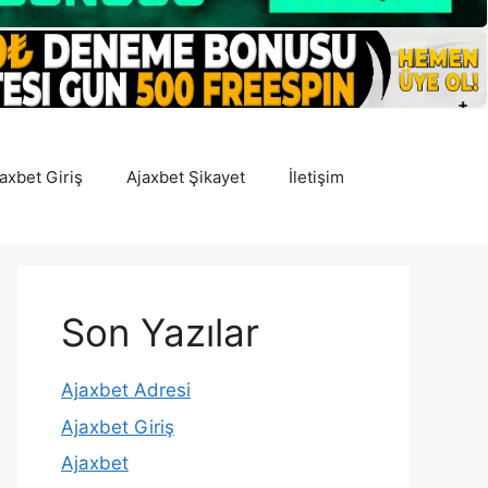
axbet Giriş
Ajaxbet Şikayet
İletişim
Son Yazılar
Ajaxbet Adresi
Ajaxbet Giriş
Ajaxbet