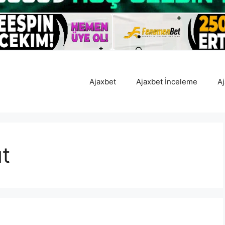
Ajaxbet
Ajaxbet İnceleme
Aj
ıt