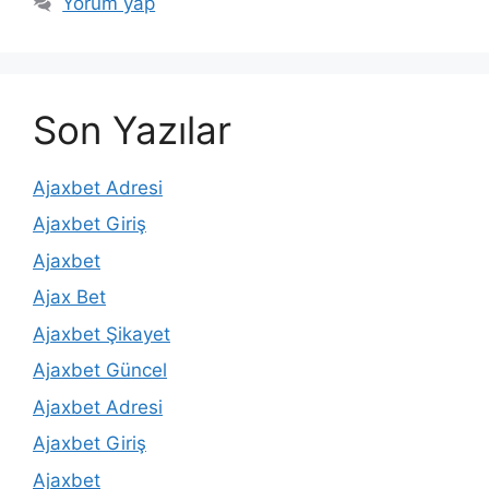
Yorum yap
Son Yazılar
Ajaxbet Adresi
Ajaxbet Giriş
Ajaxbet
Ajax Bet
Ajaxbet Şikayet
Ajaxbet Güncel
Ajaxbet Adresi
Ajaxbet Giriş
Ajaxbet