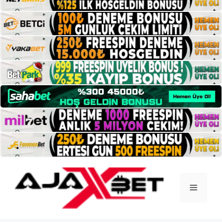
İçeriğe
atla
Menü