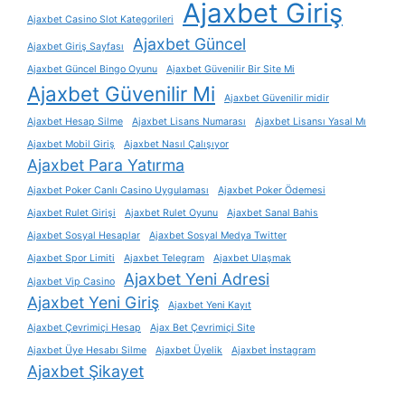
Ajaxbet Giriş
Ajaxbet Casino Slot Kategorileri
Ajaxbet Güncel
Ajaxbet Giriş Sayfası
Ajaxbet Güncel Bingo Oyunu
Ajaxbet Güvenilir Bir Site Mi
Ajaxbet Güvenilir Mi
Ajaxbet Güvenilir midir
Ajaxbet Hesap Silme
Ajaxbet Lisans Numarası
Ajaxbet Lisansı Yasal Mı
Ajaxbet Mobil Giriş
Ajaxbet Nasıl Çalışıyor
Ajaxbet Para Yatırma
Ajaxbet Poker Canlı Casino Uygulaması
Ajaxbet Poker Ödemesi
Ajaxbet Rulet Girişi
Ajaxbet Rulet Oyunu
Ajaxbet Sanal Bahis
Ajaxbet Sosyal Hesaplar
Ajaxbet Sosyal Medya Twitter
Ajaxbet Spor Limiti
Ajaxbet Telegram
Ajaxbet Ulaşmak
Ajaxbet Yeni Adresi
Ajaxbet Vip Casino
Ajaxbet Yeni Giriş
Ajaxbet Yeni Kayıt
Ajaxbet Çevrimiçi Hesap
Ajax Bet Çevrimiçi Site
Ajaxbet Üye Hesabı Silme
Ajaxbet Üyelik
Ajaxbet İnstagram
Ajaxbet Şikayet