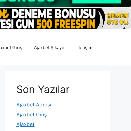
axbet Giriş
Ajaxbet Şikayet
İletişim
Son Yazılar
Ajaxbet Adresi
Ajaxbet Giriş
Ajaxbet