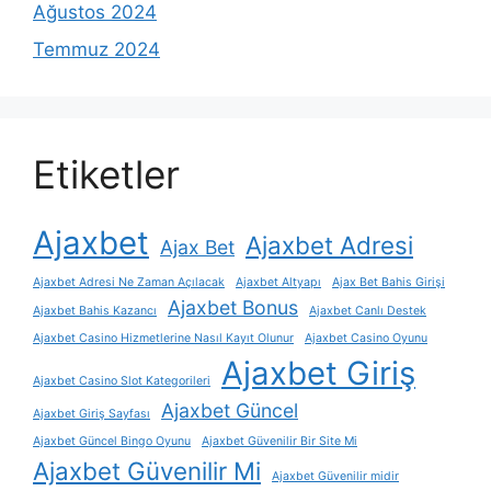
Ağustos 2024
Temmuz 2024
Etiketler
Ajaxbet
Ajaxbet Adresi
Ajax Bet
Ajaxbet Adresi Ne Zaman Açılacak
Ajaxbet Altyapı
Ajax Bet Bahis Girişi
Ajaxbet Bonus
Ajaxbet Bahis Kazancı
Ajaxbet Canlı Destek
Ajaxbet Casino Hizmetlerine Nasıl Kayıt Olunur
Ajaxbet Casino Oyunu
Ajaxbet Giriş
Ajaxbet Casino Slot Kategorileri
Ajaxbet Güncel
Ajaxbet Giriş Sayfası
Ajaxbet Güncel Bingo Oyunu
Ajaxbet Güvenilir Bir Site Mi
Ajaxbet Güvenilir Mi
Ajaxbet Güvenilir midir