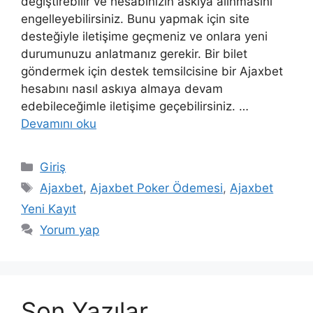
değiştirebilir ve hesabınızın askıya alınmasını
engelleyebilirsiniz. Bunu yapmak için site
desteğiyle iletişime geçmeniz ve onlara yeni
durumunuzu anlatmanız gerekir. Bir bilet
göndermek için destek temsilcisine bir Ajaxbet
hesabını nasıl askıya almaya devam
edebileceğimle iletişime geçebilirsiniz. …
Devamını oku
Kategoriler
Giriş
Etiketler
Ajaxbet
,
Ajaxbet Poker Ödemesi
,
Ajaxbet
Yeni Kayıt
Yorum yap
Son Yazılar