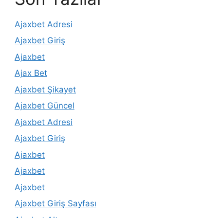
Ajaxbet Adresi
Ajaxbet Giriş
Ajaxbet
Ajax Bet
Ajaxbet Şikayet
Ajaxbet Güncel
Ajaxbet Adresi
Ajaxbet Giriş
Ajaxbet
Ajaxbet
Ajaxbet
Ajaxbet Giriş Sayfası