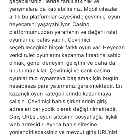
geçebilirsiniz. İleride farklı etkinlik ve
yarışmalara da katılabilirsiniz. Mobil cihazlar
artık bu platformlar sayesinde çevrimiçi oyun
heyecanını yaşayabiliyor. Casino
platformumuzdan yararlanın ve değerli rulet
oyunlarına bahis yapın. Çevrimiçi
seçebileceğiniz birçok farklı oyun var. Heyecan
verici rulet oyunlarını kazanma fırsatına sahip
olmak, genel deneyimi geliştirir ve daha da
unutulmaz kılar. Çevrimiçi ve canlı casino
oyunlarımızı oynamaya başlamak için bugün
hesabınıza para yatırmanız gerekmektedir. En
kazançlı oyun kategorilerinde kazanmaya
çalışın. Çevrimiçi bahis şirketlerinin giriş
adresleri periyodik olarak değiştirilmektedir.
Giriş URLsi, oyun sitesinin sosyal ağla ilişkili
web adresidir. Ayrıca bahis sitesine
yönlendirileceksiniz ve mevcut giriş URL’nizi