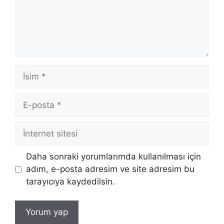
İsim
E-
posta
İnternet
sitesi
Daha sonraki yorumlarımda kullanılması için
adım, e-posta adresim ve site adresim bu
tarayıcıya kaydedilsin.