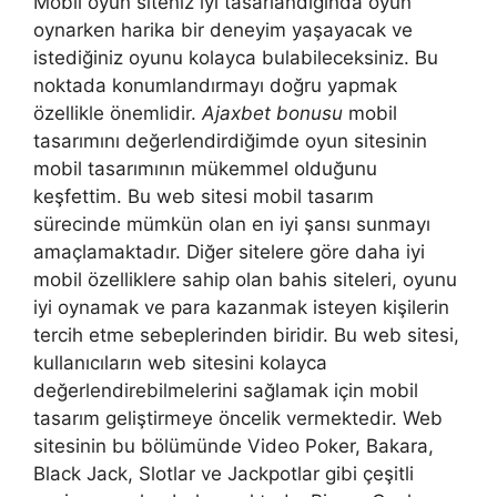
Mobil oyun siteniz iyi tasarlandığında oyun
oynarken harika bir deneyim yaşayacak ve
istediğiniz oyunu kolayca bulabileceksiniz. Bu
noktada konumlandırmayı doğru yapmak
özellikle önemlidir.
Ajaxbet bonusu
mobil
tasarımını değerlendirdiğimde oyun sitesinin
mobil tasarımının mükemmel olduğunu
keşfettim. Bu web sitesi mobil tasarım
sürecinde mümkün olan en iyi şansı sunmayı
amaçlamaktadır. Diğer sitelere göre daha iyi
mobil özelliklere sahip olan bahis siteleri, oyunu
iyi oynamak ve para kazanmak isteyen kişilerin
tercih etme sebeplerinden biridir. Bu web sitesi,
kullanıcıların web sitesini kolayca
değerlendirebilmelerini sağlamak için mobil
tasarım geliştirmeye öncelik vermektedir. Web
sitesinin bu bölümünde Video Poker, Bakara,
Black Jack, Slotlar ve Jackpotlar gibi çeşitli