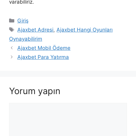
varabiliriz.
Kategoriler
Giriş
Etiketler
Ajaxbet Adresi
,
Ajaxbet Hangi Oyunları
Oynayabilirim
Ajaxbet Mobil Ödeme
Ajaxbet Para Yatırma
Yorum yapın
Yorum