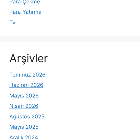
Para Çekme
Para Yatırma
Tv
Arşivler
Temmuz 2026
Haziran 2026
Mayıs 2026
Nisan 2026
Ağustos 2025
Mayıs 2025
Aralık 2024