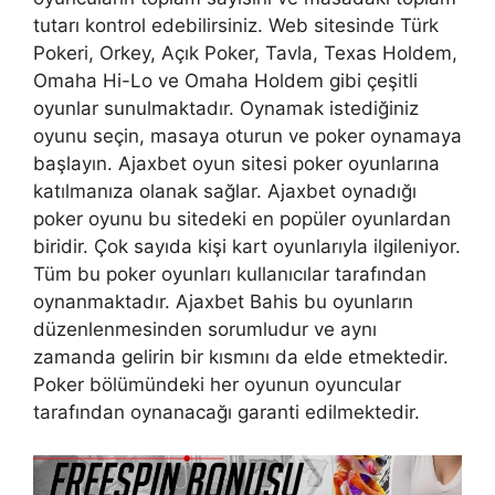
tutarı kontrol edebilirsiniz. Web sitesinde Türk
Pokeri, Orkey, Açık Poker, Tavla, Texas Holdem,
Omaha Hi-Lo ve Omaha Holdem gibi çeşitli
oyunlar sunulmaktadır. Oynamak istediğiniz
oyunu seçin, masaya oturun ve poker oynamaya
başlayın. Ajaxbet oyun sitesi poker oyunlarına
katılmanıza olanak sağlar. Ajaxbet oynadığı
poker oyunu bu sitedeki en popüler oyunlardan
biridir. Çok sayıda kişi kart oyunlarıyla ilgileniyor.
Tüm bu poker oyunları kullanıcılar tarafından
oynanmaktadır. Ajaxbet Bahis bu oyunların
düzenlenmesinden sorumludur ve aynı
zamanda gelirin bir kısmını da elde etmektedir.
Poker bölümündeki her oyunun oyuncular
tarafından oynanacağı garanti edilmektedir.