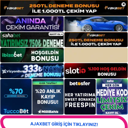
×
AJAXBET GİRİŞ İÇİN TIKLAYINIZ!