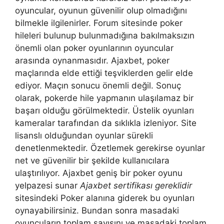
oyuncular, oyunun güvenilir olup olmadığını
bilmekle ilgilenirler. Forum sitesinde poker
hileleri bulunup bulunmadığına bakılmaksızın
önemli olan poker oyunlarının oyuncular
arasında oynanmasıdır. Ajaxbet, poker
maçlarında elde ettiği teşviklerden gelir elde
ediyor. Maçın sonucu önemli değil. Sonuç
olarak, pokerde hile yapmanın ulaşılamaz bir
başarı olduğu görülmektedir. Üstelik oyunları
kameralar tarafından da sıklıkla izleniyor. Site
lisanslı olduğundan oyunlar sürekli
denetlenmektedir. Özetlemek gerekirse oyunlar
net ve güvenilir bir şekilde kullanıcılara
ulaştırılıyor. Ajaxbet geniş bir poker oyunu
yelpazesi sunar
Ajaxbet sertifikası gereklidir
sitesindeki Poker alanına giderek bu oyunları
oynayabilirsiniz. Bundan sonra masadaki
oyuncuların toplam sayısını ve masadaki toplam