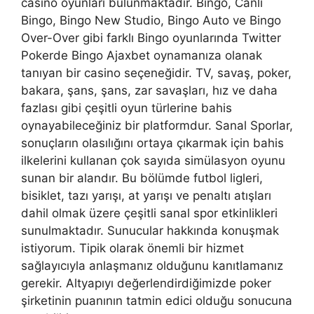
casino oyunları bulunmaktadır. Bingo, Canlı
Bingo, Bingo New Studio, Bingo Auto ve Bingo
Over-Over gibi farklı Bingo oyunlarında Twitter
Pokerde Bingo Ajaxbet oynamanıza olanak
tanıyan bir casino seçeneğidir. TV, savaş, poker,
bakara, şans, şans, zar savaşları, hız ve daha
fazlası gibi çeşitli oyun türlerine bahis
oynayabileceğiniz bir platformdur. Sanal Sporlar,
sonuçların olasılığını ortaya çıkarmak için bahis
ilkelerini kullanan çok sayıda simülasyon oyunu
sunan bir alandır. Bu bölümde futbol ligleri,
bisiklet, tazı yarışı, at yarışı ve penaltı atışları
dahil olmak üzere çeşitli sanal spor etkinlikleri
sunulmaktadır. Sunucular hakkında konuşmak
istiyorum. Tipik olarak önemli bir hizmet
sağlayıcıyla anlaşmanız olduğunu kanıtlamanız
gerekir. Altyapıyı değerlendirdiğimizde poker
şirketinin puanının tatmin edici olduğu sonucuna