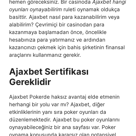
hemen göreceksiniz. Bir casinoda
Ajaxbet hangi
oyunları oynayabilirim
ruleti oynamak oldukça
basittir. Ajaxbet nasıl para kazanabilirim veya
alabilirim? Çevrimiçi bir casinodan para
kazanmaya başlamadan önce, öncelikle
hesabınıza para yatırmanız ve ardından
kazancınızı çekmek için bahis şirketinin finansal
araçlarını kullanmanız gerekir.
Ajaxbet Sertifikası
Gereklidir
Ajaxbet Pokerde haksız avantaj elde etmenin
herhangi bir yolu var mı? Ajaxbet, diğer
etkinliklerinin yanı sıra poker oyunları da
düzenlemektedir. Ajaxbet bu poker oyunlarını
oynayabileceğiniz bir ana sayfası var. Poker
oynama konusunda kararsız olan potansiyel