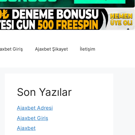
axbet Giriş
Ajaxbet Şikayet
İletişim
Son Yazılar
Ajaxbet Adresi
Ajaxbet Giriş
Ajaxbet