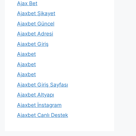
Ajax Bet
Ajaxbet Şikayet
Ajaxbet Güncel
Ajaxbet Adresi
Ajaxbet Giriş
Ajaxbet
Ajaxbet
Ajaxbet
Ajaxbet Giriş Sayfası
Ajaxbet Altyapı
Ajaxbet İnstagram
Ajaxbet Canlı Destek