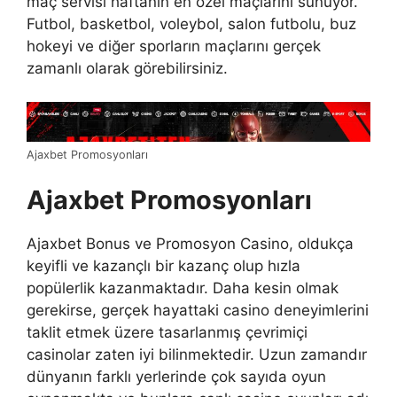
maç servisi haftanın en özel maçlarını sunuyor.
Futbol, basketbol, voleybol, salon futbolu, buz
hokeyi ve diğer sporların maçlarını gerçek
zamanlı olarak görebilirsiniz.
Ajaxbet Promosyonları
Ajaxbet Promosyonları
Ajaxbet Bonus ve Promosyon Casino, oldukça
keyifli ve kazançlı bir kazanç olup hızla
popülerlik kazanmaktadır. Daha kesin olmak
gerekirse, gerçek hayattaki casino deneyimlerini
taklit etmek üzere tasarlanmış çevrimiçi
casinolar zaten iyi bilinmektedir. Uzun zamandır
dünyanın farklı yerlerinde çok sayıda oyun