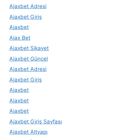
Ajaxbet Adresi
Ajaxbet Giriş
Ajaxbet
Ajax Bet
Ajaxbet Şikayet
Ajaxbet Güncel
Ajaxbet Adresi
Ajaxbet Giriş
Ajaxbet
Ajaxbet
Ajaxbet
Ajaxbet Giriş Sayfası
Ajaxbet Altyapı