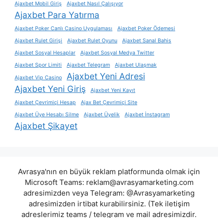
Ajaxbet Mobil Giriş
Ajaxbet Nasıl Çalışıyor
Ajaxbet Para Yatırma
Ajaxbet Poker Canlı Casino Uygulaması
Ajaxbet Poker Ödemesi
Ajaxbet Rulet Girişi
Ajaxbet Rulet Oyunu
Ajaxbet Sanal Bahis
Ajaxbet Sosyal Hesaplar
Ajaxbet Sosyal Medya Twitter
Ajaxbet Spor Limiti
Ajaxbet Telegram
Ajaxbet Ulaşmak
Ajaxbet Yeni Adresi
Ajaxbet Vip Casino
Ajaxbet Yeni Giriş
Ajaxbet Yeni Kayıt
Ajaxbet Çevrimiçi Hesap
Ajax Bet Çevrimiçi Site
Ajaxbet Üye Hesabı Silme
Ajaxbet Üyelik
Ajaxbet İnstagram
Ajaxbet Şikayet
Avrasya'nın en büyük reklam platformunda olmak için
Microsoft Teams:
reklam@avrasyamarketing.com
adresimizden veya Telegram: @Avrasyamarketing
adresimizden irtibat kurabilirsiniz. (Tek iletişim
adreslerimiz teams / telegram ve mail adresimizdir.