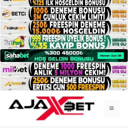
İçeriğe
atla
Menü